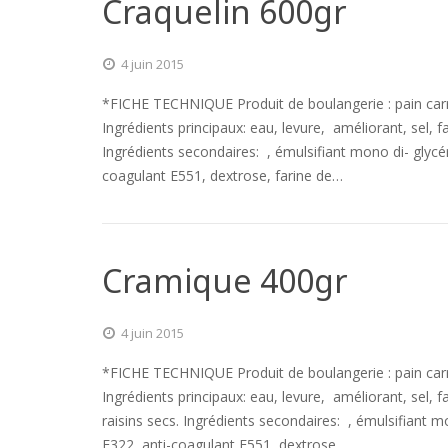
Craquelin 600gr
4 juin 2015
*FICHE TECHNIQUE Produit de boulangerie : pain ca
Ingrédients principaux: eau, levure, améliorant, sel, fa
Ingrédients secondaires: , émulsifiant mono di- glycér
coagulant E551, dextrose, farine de…
Cramique 400gr
4 juin 2015
*FICHE TECHNIQUE Produit de boulangerie : pain ca
Ingrédients principaux: eau, levure, améliorant, sel, fa
raisins secs. Ingrédients secondaires: , émulsifiant m
E322, anti-coagulant E551, dextrose,…