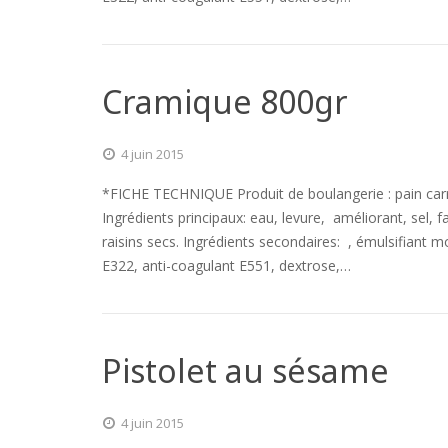
Cramique 800gr
4 juin 2015
*FICHE TECHNIQUE Produit de boulangerie : pain ca
Ingrédients principaux: eau, levure, améliorant, sel, fa
raisins secs. Ingrédients secondaires: , émulsifiant m
E322, anti-coagulant E551, dextrose,…
Pistolet au sésame
4 juin 2015