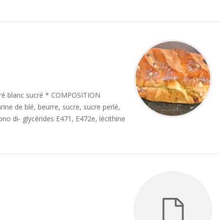
rré blanc sucré * COMPOSITION
rine de blé, beurre, sucre, sucre perlé,
ono di- glycérides E471, E472e, lécithine